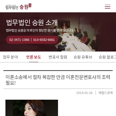
법무법인 승원 소개
법무법인 승원은 의뢰인의 정당한 권리를 찾아드립니다.
02·3471·1066
010·6582·6661
업무 분야
언론 보도
변호사 칼럼
승원 유튜브
승원 블로
이혼소송에서 절차 복잡한 만큼 이혼전문변호사의 조력
필요!
2016-01-26
헤럴드경제