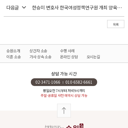
다음글
한승미 변호사 한국여성정책연구원 개최 양육비 이행확보에 관한 국제컨퍼런스 참석
목록
승원소개
상간자 소송
수행 사례
이혼 소송
가사 상속 소송
온라인 상담
오시는길
상담
가능 시간
02·3471·1066
010·6582·6661
평일오전 7시부터 저녁9시까지
주말·공휴일 사전 예약시 상담 가능