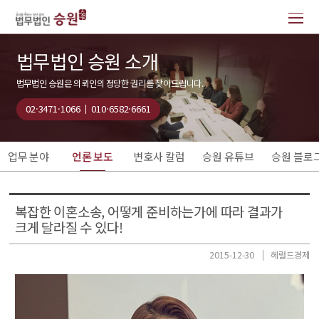
법무법인 승원 소개
법무법인 승원은 의뢰인의 정당한 권리를 찾아드립니다.
02·3471·1066
010·6582·6661
업무 분야
언론 보도
변호사 칼럼
승원 유튜브
승원 블로
복잡한 이혼소송, 어떻게 준비하는가에 따라 결과가
크게 달라질 수 있다!
2015-12-30
헤럴드경제