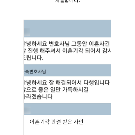
9억 원
이혼기각 판결 받은 사안
양육권 
사안