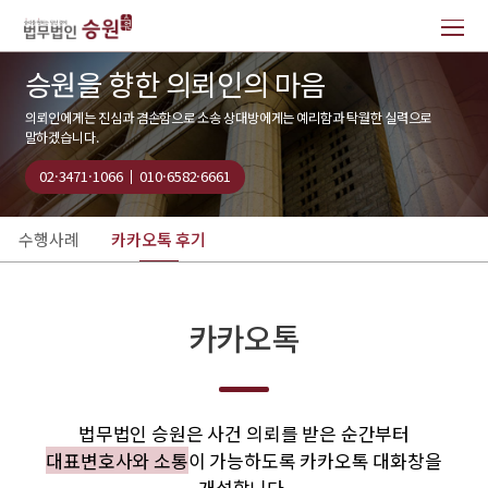
승원을 향한 의뢰인의 마음
의뢰인에게는 진심과 겸손함으로 소송 상대방에게는 예리함과 탁월한 실력으로
말하겠습니다.
02·3471·1066
010·6582·6661
수행사례
카카오톡 후기
카카오톡
법무법인 승원은 사건 의뢰를 받은 순간부터
대표변호사와 소통
이 가능하도록 카카오톡 대화창을
개설합니다.