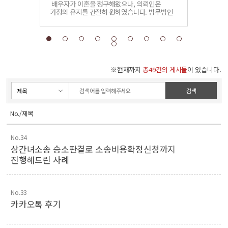
와 이혼에
배우자가 이혼을 청구해왔으나, 의뢰인은
양육자 지
양육비
가정의 유지를 간절히 원하였습니다. 법무법인
의뢰인의 
습니다.
승원은 배우자의 유책성을 입증함과 동시에
진행하였습
 통해
의뢰인의 진정한 혼인유지 의사를 피력하여,
인 채무 중
결국 배우자의 이혼청구를 기각하는 판결을
받을 수 있었습니다.
하여
수 있도록
※현재까지
총49건의 게시물
이 있습니다.
검색
No./제목
No.34
상간녀소송 승소판결로 소송비용확정신청까지
진행해드린 사례
No.33
카카오톡 후기