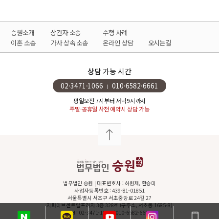
승원소개
상간자 소송
수행 사례
이혼 소송
가사 상속 소송
온라인 상담
오시는길
상담
가능 시간
02·3471·1066
010·6582·6661
평일오전 7시부터 저녁9시까지
주말·공휴일 사전 예약시 상담 가능
법무법인 승원 | 대표변호사 : 허원제, 한승미
사업자등록번호 : 439-81-01851
서울특별시 서초구 서초중앙로 24길 27
지파이브센트럴프라자 3층 328호 (구주소, 서초동 1685-8)
Tel : 02-3471-1066 / 010-6582-6661