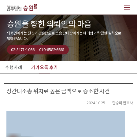
승원을 향한 의뢰인의 마음
의뢰인에게는 진심과 겸손함으로 소송 상대방에게는 예리함과 탁월한 실력으로
말하겠습니다.
02·3471·1066
010·6582·6661
수행사례
카카오톡 후기
상간녀소송 위자료 높은 금액으로 승소한 사건
2024.10.25
한승미 변호사