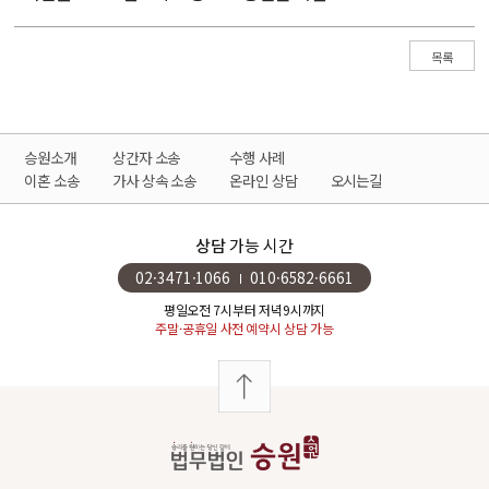
목록
승원소개
상간자 소송
수행 사례
이혼 소송
가사 상속 소송
온라인 상담
오시는길
상담
가능 시간
02·3471·1066
010·6582·6661
평일오전 7시부터 저녁9시까지
주말·공휴일 사전 예약시 상담 가능